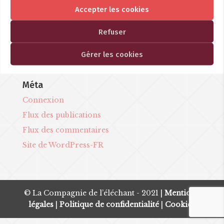
décembre 2022
Accepter les cookies
février 2022
Refuser
Catégories
Gérer les cookies
actualités
Méta
Connexion
Flux des publications
Flux des commentaires
Site de WordPress-FR
© La Compagnie de l’éléchant - 2021 |
Mentions
légales
|
Politique de confidentialité
|
Cookies