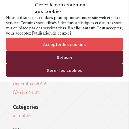
Joanna Malewski – portrait
Gérer le consentement
aux cookies
Nous utilisons des cookies pour optimiser notre site web et notre
service. Certains sont utilisés à des fins statistiques et d’autres sont
Articles récents
mis en place par des services tiers. En cliquant sur 'Tout accepter',
vous acceptez l’utilisation de ceux-ci.
Les P’tits opéras, La Flûte
Une nouvelle création !
Accepter les cookies
Refuser
Commentaires récents
Gérer les cookies
Archives
décembre 2022
février 2022
Catégories
actualités