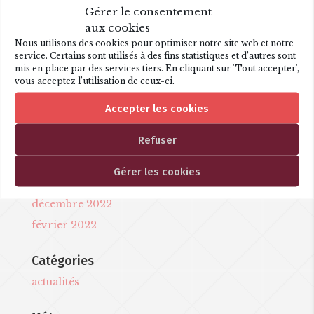
Laurent Deleuil – portrait
Gérer le consentement
aux cookies
Nous utilisons des cookies pour optimiser notre site web et notre
service. Certains sont utilisés à des fins statistiques et d’autres sont
Articles récents
mis en place par des services tiers. En cliquant sur 'Tout accepter',
vous acceptez l’utilisation de ceux-ci.
Les P’tits opéras, La Flûte
Une nouvelle création !
Accepter les cookies
Refuser
Commentaires récents
Gérer les cookies
Archives
décembre 2022
février 2022
Catégories
actualités