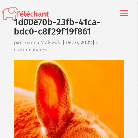
1d00e70b-23fb-41ca-
bdc0-c8f29f19f861
par
Joanna Malewski
|
Déc 6, 2022
|
0
commentaires