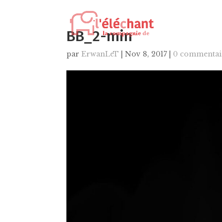
BB_2-min
par
ErwanLeT
|
Nov 8, 2017
|
0 commentai