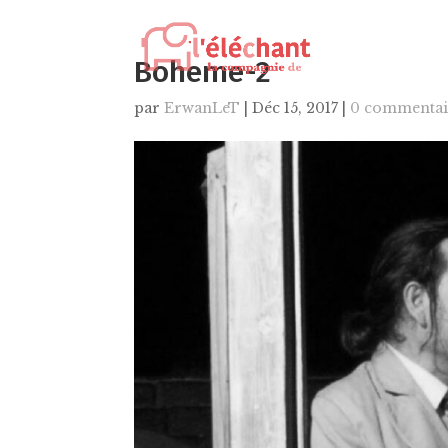
Boheme-2
par
ErwanLeT
|
Déc 15, 2017
|
0 commentai