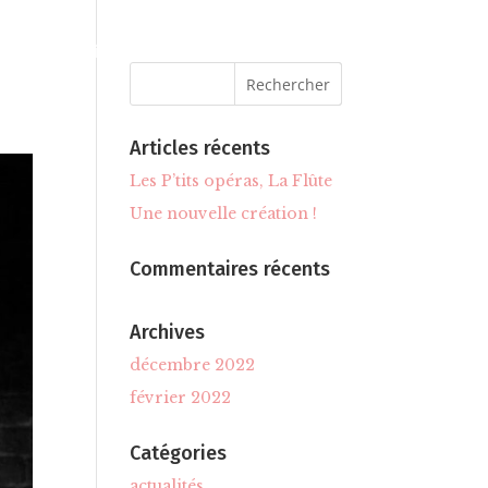
L’équipe
Contacts
Articles récents
Les P’tits opéras, La Flûte
Une nouvelle création !
Commentaires récents
Archives
décembre 2022
février 2022
Catégories
actualités