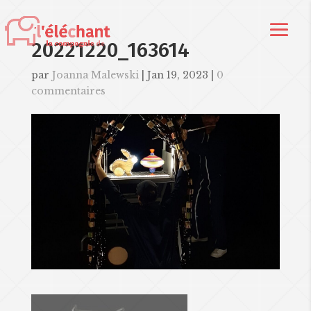
20221220_163614
par
Joanna Malewski
|
Jan 19, 2023
|
0
commentaires